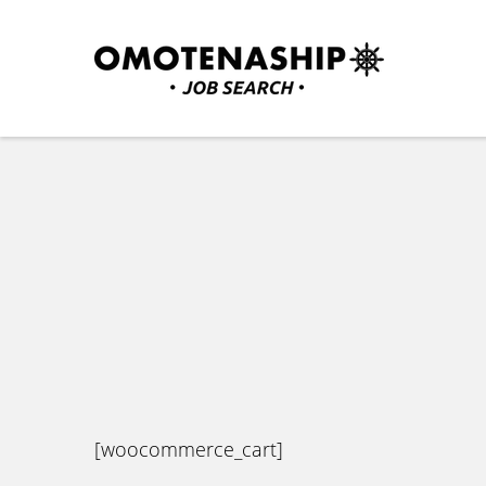
Skip
to
content
(Press
Plan・Do・See Global In
RECRUITING
Enter)
[woocommerce_cart]