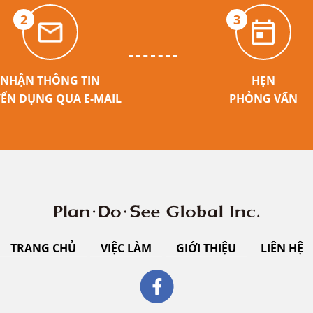
2
3
NHẬN THÔNG TIN
HẸN
ỂN DỤNG QUA E-MAIL
PHỎNG VẤN
TRANG CHỦ
VIỆC LÀM
GIỚI THIỆU
LIÊN HỆ