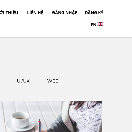
ỚI THIỆU
LIÊN HỆ
ĐĂNG NHẬP
ĐĂNG KÝ
EN
UI/UX
WEB