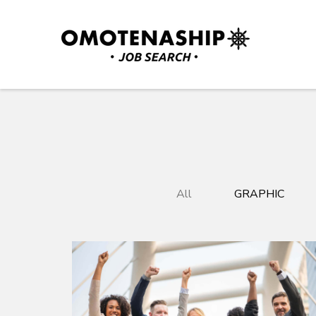
Skip
to
content
(Press
Plan・Do・See Global In
RECRUITING
Enter)
All
GRAPHIC