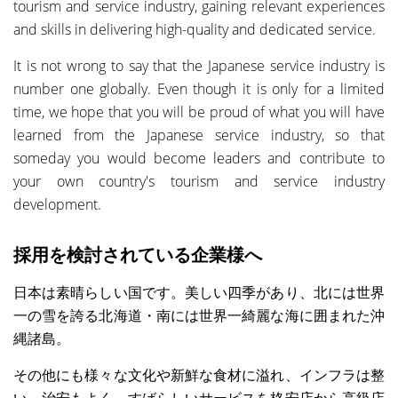
tourism and service industry, gaining relevant experiences
and skills in delivering high-quality and dedicated service.
It is not wrong to say that the Japanese service industry is
number one globally. Even though it is only for a limited
time, we hope that you will be proud of what you will have
learned from the Japanese service industry, so that
someday you would become leaders and contribute to
your own country's tourism and service industry
development.
採用を検討されている企業様へ
日本は素晴らしい国です。美しい四季があり、北には世界
一の雪を誇る北海道・南には世界一綺麗な海に囲まれた沖
縄諸島。
その他にも様々な文化や新鮮な食材に溢れ、インフラは整