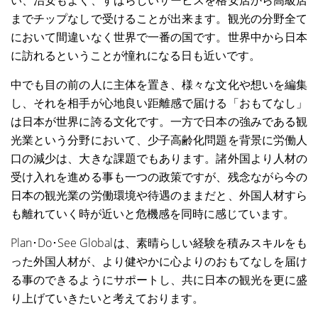
い、治安もよく、すばらしいサービスを格安店から高級店
までチップなしで受けることが出来ます。観光の分野全て
において間違いなく世界で一番の国です。世界中から日本
に訪れるということが憧れになる日も近いです。
中でも目の前の人に主体を置き、様々な文化や想いを編集
し、それを相手が心地良い距離感で届ける「おもてなし」
は日本が世界に誇る文化です。一方で日本の強みである観
光業という分野において、少子高齢化問題を背景に労働人
口の減少は、大きな課題でもあります。諸外国より人材の
受け入れを進める事も一つの政策ですが、残念ながら今の
日本の観光業の労働環境や待遇のままだと、外国人材すら
も離れていく時が近いと危機感を同時に感じています。
Plan･Do･See Globalは、素晴らしい経験を積みスキルをも
った外国人材が、より健やかに心よりのおもてなしを届け
る事のできるようにサポートし、共に日本の観光を更に盛
り上げていきたいと考えております。