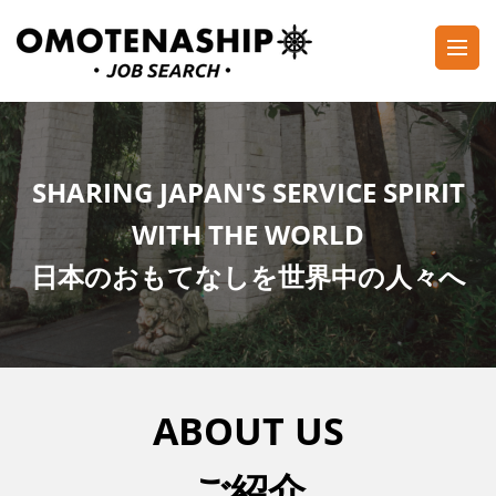
Skip
to
content
Plan・Do・See Global Inc.
RECRUITING
(Press
Enter)
SHARING JAPAN'S SERVICE SPIRIT
WITH THE WORLD
日本のおもてなしを世界中の人々へ
ABOUT US
ご紹介