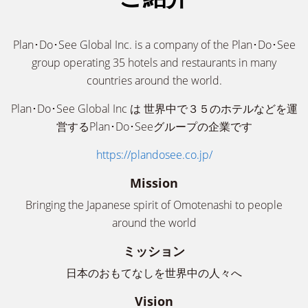
Plan･Do･See Global Inc. is a company of the Plan･Do･See
group operating 35 hotels and restaurants in many
countries around the world.
Plan･Do･See Global Inc は 世界中で３５のホテルなどを運
営するPlan･Do･Seeグループの企業です
https://plandosee.co.jp/
Mission
Bringing the Japanese spirit of Omotenashi to people
around the world
ミッション
日本のおもてなしを世界中の人々へ
Vision