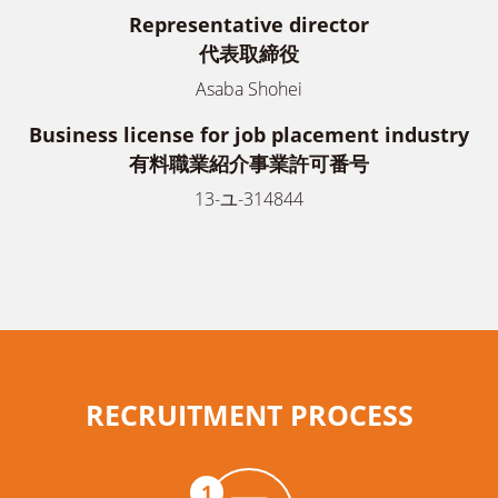
Representative director
代表取締役
Asaba Shohei
Business license for job placement industry
有料職業紹介事業許可番号
13-ユ-314844
RECRUITMENT PROCESS
1