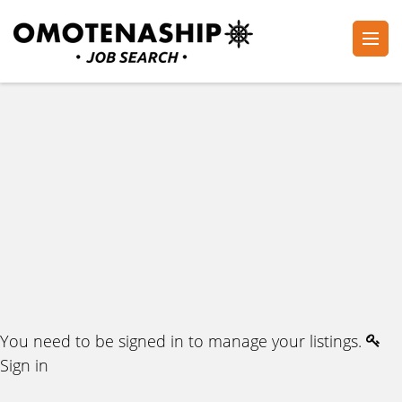
Skip
to
content
Plan・Do・See Global Inc.
RECRUITING
(Press
Enter)
You need to be signed in to manage your listings.
Sign in