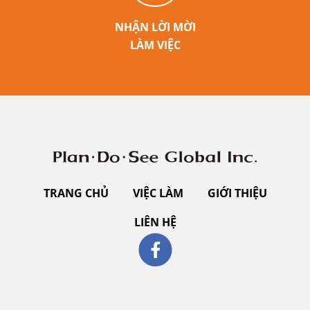
NHẬN LỜI MỜI
LÀM VIỆC
TRANG CHỦ
VIỆC LÀM
GIỚI THIỆU
LIÊN HỆ